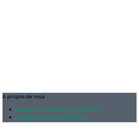
A propos de nous
L'association Victimes du PureTech
La politique de confidentialité
Droit d'opposition données personnelles
Je m'abonne à la newsletter